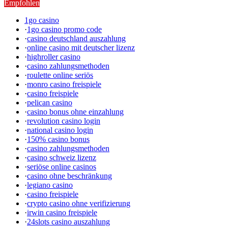
Empfohlen
1go casino
·
1go casino promo code
·
casino deutschland auszahlung
·
online casino mit deutscher lizenz
·
highroller casino
·
casino zahlungsmethoden
·
roulette online seriös
·
monro casino freispiele
·
casino freispiele
·
pelican casino
·
casino bonus ohne einzahlung
·
revolution casino login
·
national casino login
·
150% casino bonus
·
casino zahlungsmethoden
·
casino schweiz lizenz
·
seriöse online casinos
·
casino ohne beschränkung
·
legiano casino
·
casino freispiele
·
crypto casino ohne verifizierung
·
irwin casino freispiele
·
24slots casino auszahlung