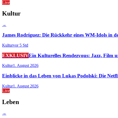
Live
Kultur
→
James Rodríguez: Die Rückkehr eines WM-Idols in de
Kultur
vor 5 Std
EXKLUSIV
Ein Kulturelles Rendezvous: Jazz, Film 
Kultur
1. August 2026
Einblicke in das Leben von Lukas Podolski: Die Netfl
Kultur
1. August 2026
Live
Leben
→