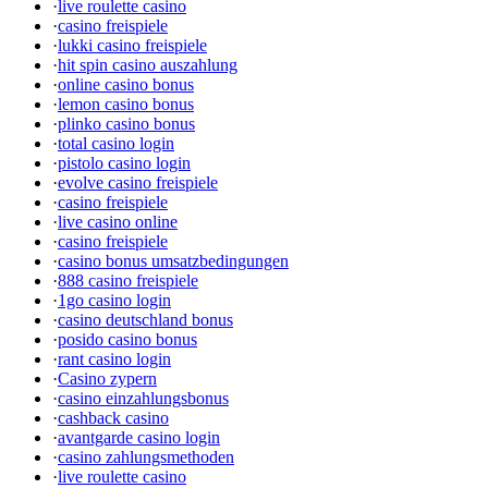
·
live roulette casino
·
casino freispiele
·
lukki casino freispiele
·
hit spin casino auszahlung
·
online casino bonus
·
lemon casino bonus
·
plinko casino bonus
·
total casino login
·
pistolo casino login
·
evolve casino freispiele
·
casino freispiele
·
live casino online
·
casino freispiele
·
casino bonus umsatzbedingungen
·
888 casino freispiele
·
1go casino login
·
casino deutschland bonus
·
posido casino bonus
·
rant casino login
·
Casino zypern
·
casino einzahlungsbonus
·
cashback casino
·
avantgarde casino login
·
casino zahlungsmethoden
·
live roulette casino