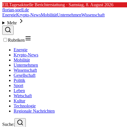
EIL
Tagesaktuelle Berichterstattung ·
Samstag, 8. August 2026
florian-soell.de
Energie
Krypto-News
Mobilität
Unternehmen
Wissenschaft
Mehr
Rubriken
Energie
Krypto-News
Mobilität
Unternehmen
Wissenschaft
Gesellschaft
Politik
Sport
Leben
Wirtschaft
Kultur
Technologie
Regionale Nachrichten
Suche: