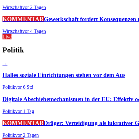
Wirtschaft
vor 2 Tagen
KOMMENTAR
Gewerkschaft fordert Konsequenzen 
Wirtschaft
vor 4 Tagen
Live
Politik
→
Halles soziale Einrichtungen stehen vor dem Aus
Politik
vor 6 Std
Digitale Abschiebemechanismen in der EU: Effektiv o
Politik
vor 1 Tag
KOMMENTAR
Dräger: Verteidigung als lukrativer 
Politik
vor 2 Tagen