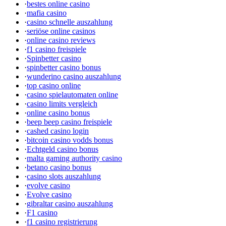
·
bestes online casino
·
mafia casino
·
casino schnelle auszahlung
·
seriöse online casinos
·
online casino reviews
·
f1 casino freispiele
·
Spinbetter casino
·
spinbetter casino bonus
·
wunderino casino auszahlung
·
top casino online
·
casino spielautomaten online
·
casino limits vergleich
·
online casino bonus
·
beep beep casino freispiele
·
cashed casino login
·
bitcoin casino vodds bonus
·
Echtgeld casino bonus
·
malta gaming authority casino
·
betano casino bonus
·
casino slots auszahlung
·
evolve casino
·
Evolve casino
·
gibraltar casino auszahlung
·
F1 casino
·
f1 casino registrierung