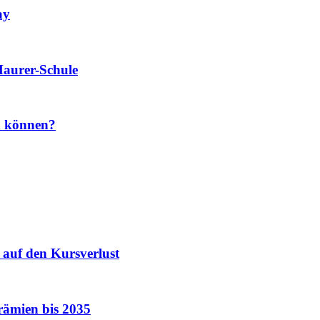
ay
Maurer-Schule
en können?
 auf den Kursverlust
Prämien bis 2035